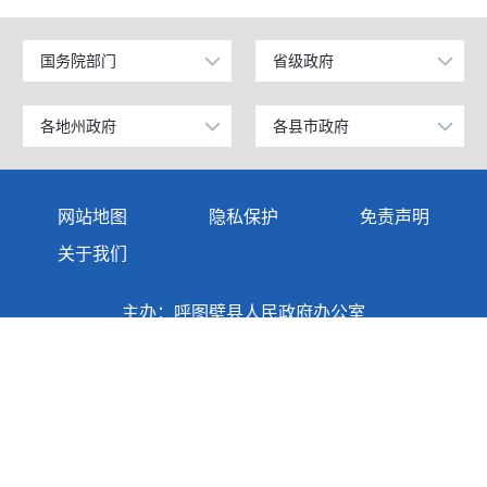
国务院部门
省级政府
公安部
北京
工业和信息化部
上海
各地州政府
各县市政府
乌鲁木齐市
昌吉市
科学技术部
广东
伊犁哈萨克自治州
阜康市
网站地图
隐私保护
免责声明
教育部
天津
塔城地区
玛纳斯县
关于我们
国家发展和改革委员会
江苏
阿勒泰地区
呼图壁县
主办：呼图壁县人民政府办公室
国防部
山东
博尔塔拉蒙古自治州
吉木萨尔县
承办：呼图壁县人民政府电子政务中心
外交部
浙江
地址：新疆昌吉州呼图壁县锦华大道33号
克拉玛依市
奇台县
民政部
安徽
巴音郭楞蒙古自治州
木垒哈萨克自治县
司法部
福建
阿克苏地区
新疆准东国家经济技术开发区