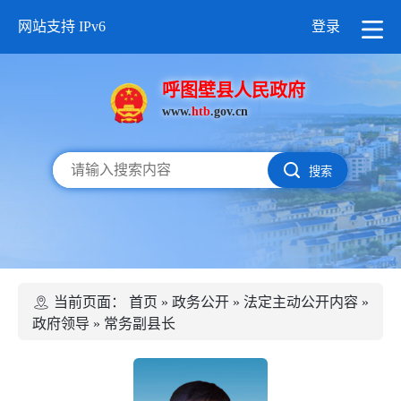
网站支持 IPv6
登录
呼图壁县人民政府
www.
htb
.gov.cn
搜索
当前页面：
首页
»
政务公开
»
法定主动公开内容
»
政府领导
»
常务副县长