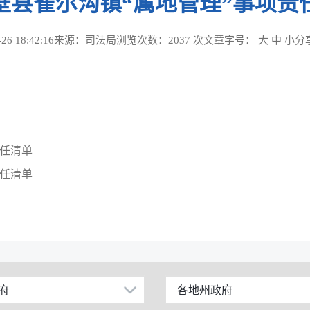
壁县雀尔沟镇“属地管理”事项责
 18:42:16
来源：司法局
浏览次数：
2037
次
文章字号：
大
中
小
分
责任清单
责任清单
府
各地州政府
乌鲁木齐市