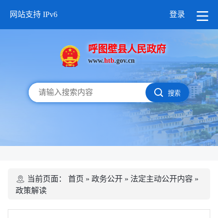
网站支持 IPv6
登录
呼图壁县人民政府
www.
htb
.gov.cn
搜索
当前页面：
首页
»
政务公开
»
法定主动公开内容
»
政策解读