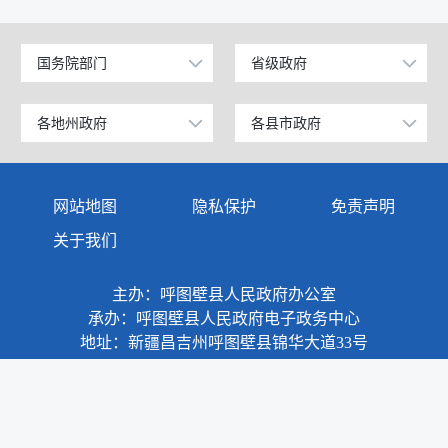
国务院部门
省级政府
公安部
北京
工业和信息化部
上海
各地州政府
各县市政府
乌鲁木齐市
昌吉市
科学技术部
广东
伊犁哈萨克自治州
阜康市
网站地图
隐私保护
免责声明
教育部
天津
塔城地区
玛纳斯县
关于我们
国家发展和改革委员会
江苏
阿勒泰地区
呼图壁县
主办：呼图壁县人民政府办公室
国防部
山东
博尔塔拉蒙古自治州
吉木萨尔县
承办：呼图壁县人民政府电子政务中心
外交部
浙江
地址：新疆昌吉州呼图壁县锦华大道33号
克拉玛依市
奇台县
民政部
安徽
巴音郭楞蒙古自治州
木垒哈萨克自治县
司法部
福建
阿克苏地区
新疆准东国家经济技术开发区