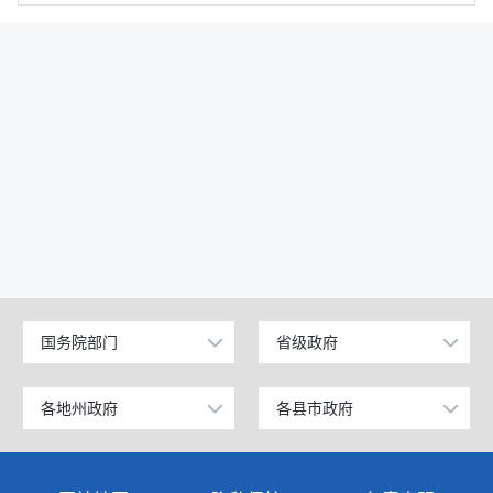
国务院部门
省级政府
公安部
北京
工业和信息化部
上海
各地州政府
各县市政府
乌鲁木齐市
昌吉市
科学技术部
广东
伊犁哈萨克自治州
阜康市