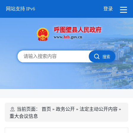
网站支持 IPv6
登录
呼图壁县人民政府
www.
htb
.gov.cn
搜索
当前页面：
首页
»
政务公开
»
法定主动公开内容
»
重大会议信息