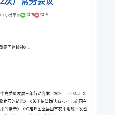
12次）常务会议
微信
微博
中
小
分享至
重要回信精神》。
质量发展三年行动方案（2026—2028年）》
号的请示》《关于依法确认127374.75亩国有
使用的请示》《确定呼图壁县国有农用地统一发包