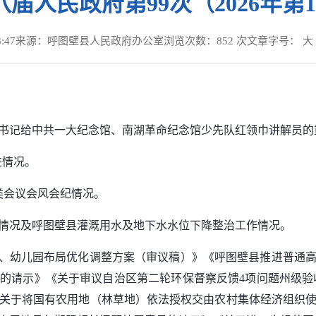
届人民政府第99次（2026年第
:47
来源：呼图壁县人民政府办公室
浏览次数：
852
次
文章字号：
大
。
书记给中共一大纪念馆、南湖革命纪念馆少先队红领巾讲解员的
进情况。
各类会议会风会纪情况。
运行情况及呼图壁县灌溉用水及地下水水位下降整治工作情况。
、幼儿园布局优化调整方案（审议稿）》《呼图壁县推进普通高中高
的请示》《关于审议自治区第二轮环保督察反馈4项问题州级验收销
关于将国有农用地（林草地）依法授权交由农村集体经济组织