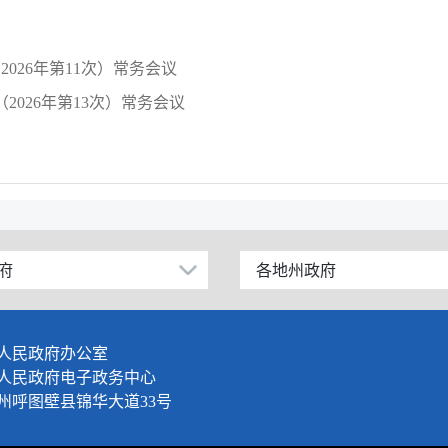
026年第11次）常务会议
2026年第13次）常务会议
府
各地州政府
乌鲁木齐市
伊犁哈萨克自治州
人民政府办公室
塔城地区
人民政府电子政务中心
州呼图壁县锦华大道33号
阿勒泰地区