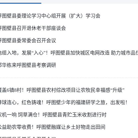
呼图壁县委理论学习中心组开展（扩大）学习会
呼图壁县召开退休老干部座谈会
呼图壁县委常委会召开会议
电缆入地，发展“入心”！呼图壁县加快城区电网改造 助力城市品
邱华栋来呼图壁县考察调研
覆盖6镇8村！呼图壁县农村综改项目让农牧民幸福感“升级”
棒球连心，红色铸魂！呼图壁少年的福建研学之旅，出发啦！
农机一响 饲草满仓！呼图壁县青贮玉米收割进行时
公益助农零收费！呼图壁融媒让乡土好物走出田间