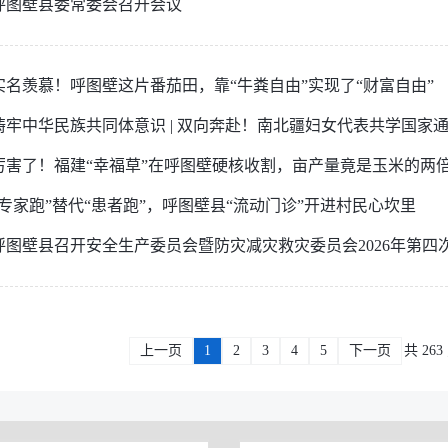
呼图壁县委常委会召开会议
实名羡慕！呼图壁这片番茄田，靠“牛粪自由”实现了“财富自由”
铸牢中华民族共同体意识 | 双向奔赴！南北疆妇女代表共学国家
厉害了！福建“幸福草”在呼图壁硬核收割，亩产量竟是玉米的两
“专家跑”替代“患者跑”，呼图壁县“流动门诊”开进村民心坎里
呼图壁县召开安全生产委员会暨防灾减灾救灾委员会2026年第四
上一页
1
2
3
4
5
下一页
共 263